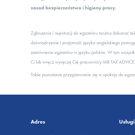
zasad bezpieczeństwa i higieny pracy.
Zgłoszenia i rejestracji do egzaminu można dokonać 
doświadczenie i znajomość języka angielskiego pomog
zamówienie egzaminu w języku polskim. W tym wszystk
Ci lub wręcz wyręczą Cię pracownicy MB TAX ADVICE
Tobie pozostanie przygotowanie się w spokoju do egzam
Adres
Usługi