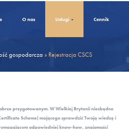
e
O nas
Usługi
Cennik
ość gospodarcza
»
Rejestracja CSCS
dobrze przygotowanym. W Wielkiej Brytanii niezbędne
 Certificate Scheme) mającego sprawdzić Twoją wiedzę i
e wymagającym odpowiedniej know-how, znajomości