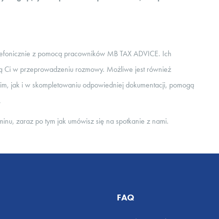
telefonicznie z pomocą pracowników MB TAX ADVICE. Ich
ą Ci w przeprowadzeniu rozmowy. Możliwe jest również
im, jak i w skompletowaniu odpowiedniej dokumentacji, pomogą
.
inu, zaraz po tym jak umówisz się na spotkanie z nami.
FAQ